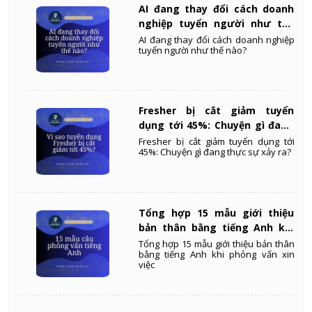
AI đang thay đổi cách doanh
nghiệp tuyển người như thế
nào?
AI đang thay đổi cách doanh nghiệp
tuyển người như thế nào?
Fresher bị cắt giảm tuyển
dụng tới 45%: Chuyện gì đang
thực sự xảy ra?
Fresher bị cắt giảm tuyển dụng tới
45%: Chuyện gì đang thực sự xảy ra?
Tổng hợp 15 mẫu giới thiệu
bản thân bằng tiếng Anh khi
phỏng vấn xin việc
Tổng hợp 15 mẫu giới thiệu bản thân
bằng tiếng Anh khi phỏng vấn xin
việc