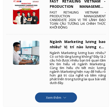
FAST RETAILING VIETNAM -
PRODUCTION MANAGEMENT
CANDIDATE 2026 VỊ TRÍ LÃNH
FAST RETAILING VIETNAM -
PRODUCTION MANAGEMENT
ĐẠO TOÀN CẦU TƯƠNG LAI
CANDIDATE 2026 VỊ TRÍ LÃNH ĐẠO
CHÍNH THỨC KHỞI ĐỘNG
TOÀN CẦU TƯƠNG LAI CHÍNH THỨC
KHỞI ĐỘNG
Ngành Marketing lương bao
nhiêu? Vị trí nào lương cao
nhất
Ngành Marketing lương bao nhiêu
?
Có cơ hội tăng lương không? Đây là 2
câu hỏi được nhiều bạn trẻ quan tâm
khi tìm hiểu về ngành Marketing.
Cùng tìm hiểu chi tiết mức lương
ngành Marketing hiện nay để hiểu rõ
hơn giá trị của nghề và tiềm năng
phát triển trong tương lai qua bài viết
dưới đây.
Xem thêm