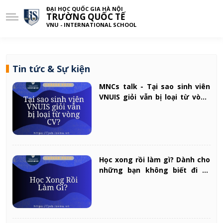
ĐẠI HỌC QUỐC GIA HÀ NỘI
TRƯỜNG QUỐC TẾ
VNU - INTERNATIONAL SCHOOL
Tin tức & Sự kiện
MNCs talk - Tại sao sinh viên
VNUIS giỏi vẫn bị loại từ vòng
CV?
Học xong rồi làm gì? Dành cho
những bạn không biết đi về
đâu...