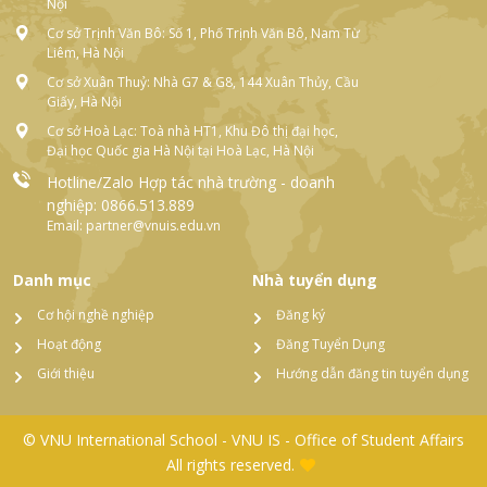
Nội
Cơ sở Trịnh Văn Bô: Số 1, Phố Trịnh Văn Bô, Nam Từ
Liêm, Hà Nội
Cơ sở Xuân Thuỷ: Nhà G7 & G8, 144 Xuân Thủy, Cầu
Giấy, Hà Nội
Cơ sở Hoà Lạc: Toà nhà HT1, Khu Đô thị đại học,
Đại học Quốc gia Hà Nội tại Hoà Lạc, Hà Nội
Hotline/Zalo Hợp tác nhà trường - doanh
nghiệp: 0866.513.889
Email: partner@vnuis.edu.vn
Danh mục
Nhà tuyển dụng
Cơ hội nghề nghiệp
Đăng ký
Hoạt động
Đăng Tuyển Dụng
Giới thiệu
Hướng dẫn đăng tin tuyển dụng
© VNU International School - VNU IS - Office of Student Affairs
All rights reserved.