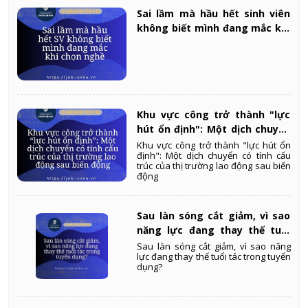
Sai lầm mà hầu hết sinh viên
không biết mình đang mắc khi
chọn nghề
Khu vực công trở thành "lực
hút ổn định": Một dịch chuyển
có tính cấu trúc của thị
Khu vực công trở thành "lực hút ổn
định": Một dịch chuyển có tính cấu
trường lao động sau biến
trúc của thị trường lao động sau biến
động
động
Sau làn sóng cắt giảm, vì sao
năng lực đang thay thế tuổi
tác trong tuyển dụng?
Sau làn sóng cắt giảm, vì sao năng
lực đang thay thế tuổi tác trong tuyển
dụng?