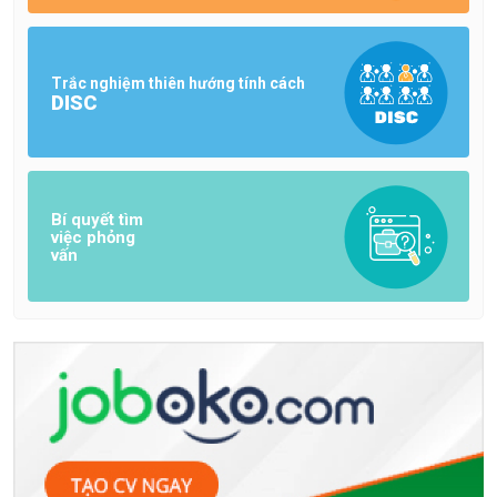
Trắc nghiệm thiên hướng tính cách
DISC
Bí quyết tìm
việc phỏng
vấn