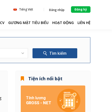
Tiếng Việt
Đăng ký
Đăng nhập
 CV
GƯƠNG MẶT TIÊU BIỂU
HOẠT ĐỘNG
LIÊN HỆ
Tìm kiếm
Tiện ích nổi bật
g
Tính lương
GROSS - NET