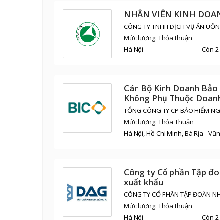
NHÂN VIÊN KINH DOA
CÔNG TY TNHH DỊCH VỤ ĂN UỐN
Mức lương: Thỏa thuận
Hà Nội
Còn 2
Cán Bộ Kinh Doanh Bảo
Không Phụ Thuộc Doan
TỔNG CÔNG TY CP BẢO HIỂM NGÂ
Mức lương: Thỏa Thuận
Hà Nội, Hồ Chí Minh, Bà Rịa - Vũ
Công ty Cổ phần Tập đ
xuất khẩu
CÔNG TY CỔ PHẦN TẬP ĐOÀN N
Mức lương: Thỏa thuận
Hà Nội
Còn 2