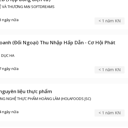
Ệ VÀ THƯƠNG MẠI SOFTDREAMS
3 ngày nữa
< 1 năm KN
oanh (Đối Ngoại) Thu Nhập Hấp Dẫn - Cơ Hội Phát
O DỤC HA
7 ngày nữa
< 1 năm KN
 nguyên liệu thực phẩm
ÔNG NGHỆ THỰC PHẨM HOÀNG LÂM (HOLAFOODS JSC)
4 ngày nữa
< 1 năm KN