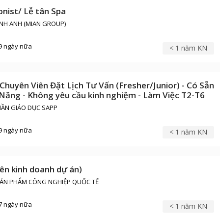
nist/ Lễ tân Spa
NH ANH (MIAN GROUP)
9 ngày nữa
< 1 năm KN
 Chuyên Viên Đặt Lịch Tư Vấn (Fresher/Junior) - Có Sẵn
ăng - Không yêu cầu kinh nghiệm - Làm Việc T2-T6
HẦN GIÁO DỤC SAPP
9 ngày nữa
< 1 năm KN
iên kinh doanh dự án)
SẢN PHẨM CÔNG NGHIỆP QUỐC TẾ
7 ngày nữa
< 1 năm KN