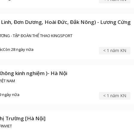
 Linh, Đơn Dương, Hoài Đức, Đắk Nông) - Lương Cứng
ƯƠNG - TẬP ĐOÀN THỂ THAO KINGSPORT
ác
Còn 28 ngày nữa
< 1 năm KN
Không kinh nghiệm )- Hà Nội
VIỆT NAM
9 ngày nữa
< 1 năm KN
hị Trường [Hà Nội]
INVIET