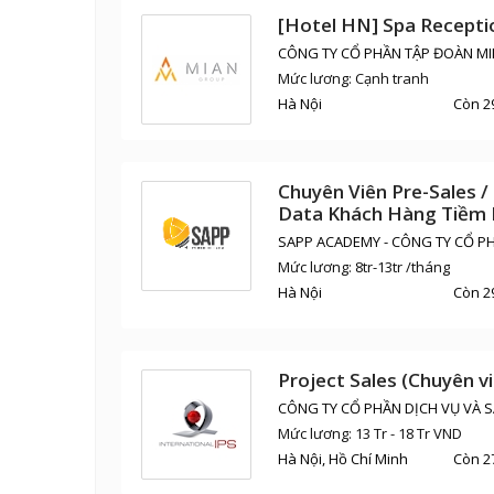
[Hotel HN] Spa Receptio
CÔNG TY CỔ PHẦN TẬP ĐOÀN MI
Mức lương: Cạnh tranh
Hà Nội
Còn 2
Chuyên Viên Pre-Sales /
Data Khách Hàng Tiềm N
SAPP ACADEMY - CÔNG TY CỔ P
Mức lương: 8tr-13tr /tháng
Hà Nội
Còn 2
Project Sales (Chuyên v
CÔNG TY CỔ PHẦN DỊCH VỤ VÀ 
Mức lương: 13 Tr - 18 Tr VND
Hà Nội, Hồ Chí Minh
Còn 2