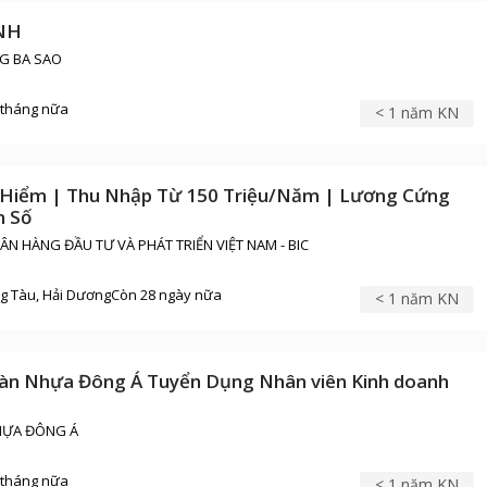
NH
G BA SAO
 tháng nữa
< 1 năm KN
 Hiểm | Thu Nhập Từ 150 Triệu/Năm | Lương Cứng
h Số
N HÀNG ĐẦU TƯ VÀ PHÁT TRIỂN VIỆT NAM - BIC
Flamingo Resorts Đại 
ng Tàu, Hải Dương
Còn 28 ngày nữa
< 1 năm KN
Xem thêm
Yêu th
oàn Nhựa Đông Á Tuyển Dụng Nhân viên Kinh doanh
HỰA ĐÔNG Á
 tháng nữa
< 1 năm KN