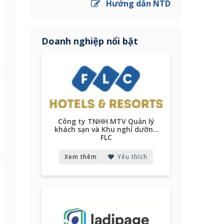
Hướng dẫn NTD
Doanh nghiệp nổi bật
Lải
Công ty TNHH MTV Quản lý
vds
khách sạn và Khu nghỉ dưỡng
FLC
ích
Xem thêm
Yêu thích
Xem 