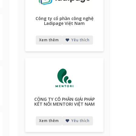
Công ty cổ phần công nghệ
Place
Ladipage Việt Nam
Xem thêm
Yêu thích
Xem 
CÔNG TY CỔ PHẦN GIẢI PHÁP
Công T
KẾT NỐI MENTORI VIỆT NAM
Xem thêm
Yêu thích
Xem 