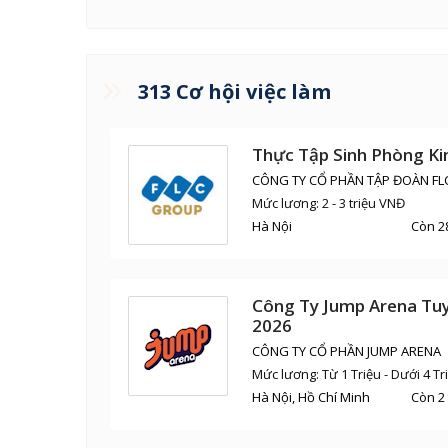
Kế toán, Phân tích và Kiểm
Ngôn
toán
Kinh doanh số
Quản
313
Cơ hội việc làm
Marketing
Quản
và Du
Khoa học ngành quản lí
Kinh
Thực Tập Sinh Phòng K
CÔNG TY CỔ PHẦN TẬP ĐOÀN FL
Mức lương: 2 - 3 triệu VNĐ
Hà Nội
Còn 2
Công Ty Jump Arena Tuy
2026
CÔNG TY CỔ PHẦN JUMP ARENA
Mức lương: Từ 1 Triệu - Dưới 4 T
Hà Nội, Hồ Chí Minh
Còn 2