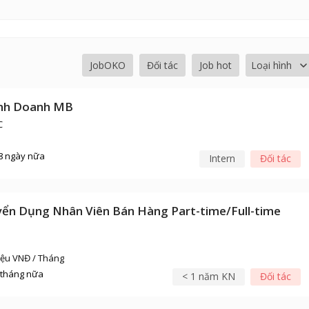
 ngữ Anh
Hệ thống thông tin quản lý
 lý
Phân tích dữ liệu kinh doanh
 trị Khách sạn, Thể thao
Kế toán - Tài chính
JobOKO
Đối tác
Job hot
 lịch
 doanh Quốc tế
inh Doanh MB
C
8 ngày nữa
Intern
Đối tác
ển Dụng Nhân Viên Bán Hàng Part-time/Full-time
riệu VNĐ / Tháng
 tháng nữa
< 1 năm KN
Đối tác