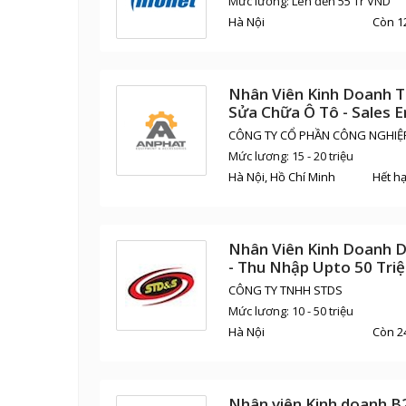
Mức lương: Lên đến 55 Tr VND
Hà Nội
Còn 1
Nhân Viên Kinh Doanh T
Sửa Chữa Ô Tô - Sales 
20M
CÔNG TY CỔ PHẦN CÔNG NGHIỆP
Mức lương: 15 - 20 triệu
Hà Nội, Hồ Chí Minh
Hết h
Nhân Viên Kinh Doanh D
- Thu Nhập Upto 50 Triệ
CÔNG TY TNHH STDS
Mức lương: 10 - 50 triệu
Hà Nội
Còn 2
Nhân viên Kinh doanh B