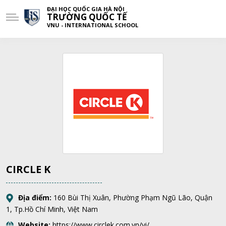
ĐẠI HỌC QUỐC GIA HÀ NỘI
TRƯỜNG QUỐC TẾ
VNU - INTERNATIONAL SCHOOL
CIRCLE K
Địa điểm:
160 Bùi Thị Xuân, Phường Phạm Ngũ Lão, Quận
1, Tp.Hồ Chí Minh, Việt Nam
Website:
https://www.circlek.com.vn/vi/