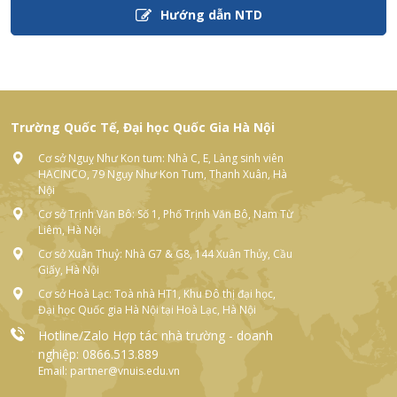
Trường Quốc Tế, Đại học Quốc Gia Hà Nội
Cơ sở Nguỵ Như Kon tum: Nhà C, E, Làng sinh viên
HACINCO, 79 Ngụy Như Kon Tum, Thanh Xuân, Hà
Nội
Cơ sở Trịnh Văn Bô: Số 1, Phố Trịnh Văn Bô, Nam Từ
Liêm, Hà Nội
Cơ sở Xuân Thuỷ: Nhà G7 & G8, 144 Xuân Thủy, Cầu
Giấy, Hà Nội
Cơ sở Hoà Lạc: Toà nhà HT1, Khu Đô thị đại học,
Đại học Quốc gia Hà Nội tại Hoà Lạc, Hà Nội
Hotline/Zalo Hợp tác nhà trường - doanh
nghiệp: 0866.513.889
Email: partner@vnuis.edu.vn
Danh mục
Nhà tuyển dụng
Cơ hội nghề nghiệp
Đăng ký