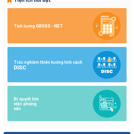
Tính lương
GROSS - NET
Trắc nghiệm thiên hướng tính cách
DISC
Bí quyết tìm
việc phỏng
vấn
Hướng dẫn NTD