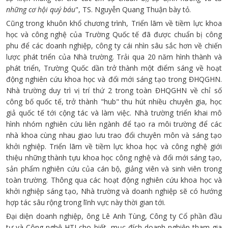
những cơ hội quý báu
", TS. Nguyễn Quang Thuận bày tỏ.
Cũng trong khuôn khổ chương trình, Triển lãm về tiềm lực khoa
học và công nghệ của Trường Quốc tế đã được chuẩn bị công
phu để các doanh nghiệp, công ty cái nhìn sâu sắc hơn về chiến
lược phát triển của Nhà trường. Trải qua 20 năm hình thành và
phát triển, Trường Quốc dần trở thành một điểm sáng về hoạt
động nghiên cứu khoa học và đổi mới sáng tạo trong ĐHQGHN.
Nhà trường duy trì vị trí thứ 2 trong toàn ĐHQGHN về chỉ số
công bố quốc tế, trở thành "hub" thu hút nhiều chuyên gia, học
giả quốc tế tới cộng tác và làm việc. Nhà trường triển khai mô
hình nhóm nghiên cứu liên ngành để tạo ra môi trường để các
nhà khoa cùng nhau giao lưu trao đổi chuyên môn và sáng tạo
khởi nghiệp. Triển lãm về tiềm lực khoa học và công nghệ giới
thiệu những thành tựu khoa học công nghệ và đổi mới sáng tạo,
sản phẩm nghiên cứu của cán bộ, giảng viên và sinh viên trong
toàn trường. Thông qua các hoạt động nghiên cứu khoa học và
khởi nghiệp sáng tạo, Nhà trường và doanh nghiệp sẽ có hướng
hợp tác sâu rộng trong lĩnh vực này thời gian tới.
Đại diện doanh nghiệp, ông Lê Anh Tùng, Công ty Cổ phần đầu
tư và Công nghệ HTI cho biết, mục đích doanh nghiệp tham gia