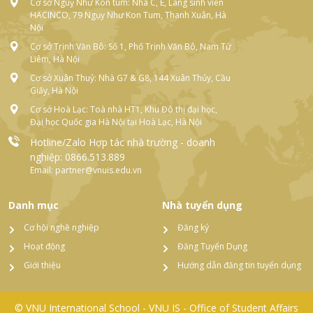
Cơ sở Nguỵ Như Kon tum: Nhà C, E, Làng sinh viên
HACINCO, 79 Ngụy Như Kon Tum, Thanh Xuân, Hà
Nội
Cơ sở Trịnh Văn Bô: Số 1, Phố Trịnh Văn Bô, Nam Từ
Liêm, Hà Nội
Cơ sở Xuân Thuỷ: Nhà G7 & G8, 144 Xuân Thủy, Cầu
Giấy, Hà Nội
Cơ sở Hoà Lạc: Toà nhà HT1, Khu Đô thị đại học,
Đại học Quốc gia Hà Nội tại Hoà Lạc, Hà Nội
Hotline/Zalo Hợp tác nhà trường - doanh
nghiệp: 0866.513.889
Email: partner@vnuis.edu.vn
Danh mục
Nhà tuyển dụng
Cơ hội nghề nghiệp
Đăng ký
Hoạt động
Đăng Tuyển Dụng
Giới thiệu
Hướng dẫn đăng tin tuyển dụng
© VNU International School - VNU IS - Office of Student Affairs