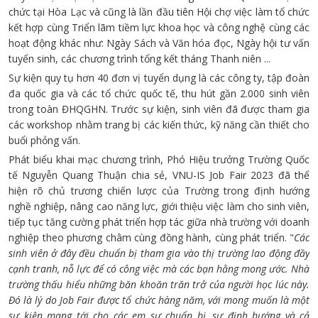
chức tại Hòa Lạc và cũng là lần đầu tiên Hội chợ việc làm tổ chức
kết hợp cùng Triển lãm tiềm lực khoa học và công nghệ cùng các
hoạt động khác như: Ngày Sách và Văn hóa đọc, Ngày hội tư vấn
tuyển sinh, các chương trình tổng kết tháng Thanh niên ...
Sự kiện quy tụ hơn 40 đơn vị tuyển dụng là các công ty, tập đoàn
đa quốc gia và các tổ chức quốc tế, thu hút gần 2.000 sinh viên
trong toàn ĐHQGHN. Trước sự kiện, sinh viên đã được tham gia
các workshop nhằm trang bị các kiến thức, kỹ năng cần thiết cho
buổi phỏng vấn.
Phát biểu khai mạc chương trình, Phó Hiệu trưởng Trường Quốc
tế Nguyễn Quang Thuận chia sẻ, VNU-IS Job Fair 2023 đã thể
hiện rõ chủ trương chiến lược của Trường trong định hướng
nghề nghiệp, nâng cao năng lực, giới thiệu việc làm cho sinh viên,
tiếp tục tăng cường phát triển hợp tác giữa nhà trường với doanh
nghiệp theo phương châm cùng đồng hành, cùng phát triển. "
Các
sinh viên ở đây đều chuẩn bị tham gia vào thị trường lao động đầy
cạnh tranh, nỗ lực để có công việc mà các bạn hằng mong ước. Nhà
trường thấu hiểu những băn khoăn trăn trở của người học lúc này.
Đó là lý do Job Fair được tổ chức hàng năm, với mong muốn là một
sự kiện mang tới cho các em sự chuẩn bị, sự định hướng và cả