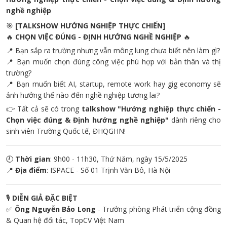
nghề nghiệp
🎯
[TALKSHOW HƯỚNG NGHIỆP THỰC CHIẾN]
🔥
CHỌN VIỆC ĐÚNG - ĐỊNH HƯỚNG NGHỀ NGHIỆP
🔥
📍 Bạn sắp ra trường nhưng vẫn mông lung chưa biết nên làm gì?
📍 Bạn muốn chọn đúng công việc phù hợp với bản thân và thị
trường?
📍 Bạn muốn biết AI, startup, remote work hay gig economy sẽ
ảnh hưởng thế nào đến nghề nghiệp tương lai?
👉 Tất cả sẽ có trong
talkshow "Hướng nghiệp thực chiến -
Chọn việc đúng & Định hướng nghề nghiệp"
dành riêng cho
sinh viên Trường Quốc tế, ĐHQGHN!
🕘
Thời gian
: 9h00 - 11h30, Thứ Năm, ngày 15/5/2025
📍
Địa điểm
: ISPACE - Số 01 Trịnh Văn Bô, Hà Nội
🎙️
DIỄN GIẢ ĐẶC BIỆT
✅
Ông Nguyễn Bảo Long
- Trưởng phòng Phát triển cộng đồng
& Quan hệ đối tác, TopCV Việt Nam