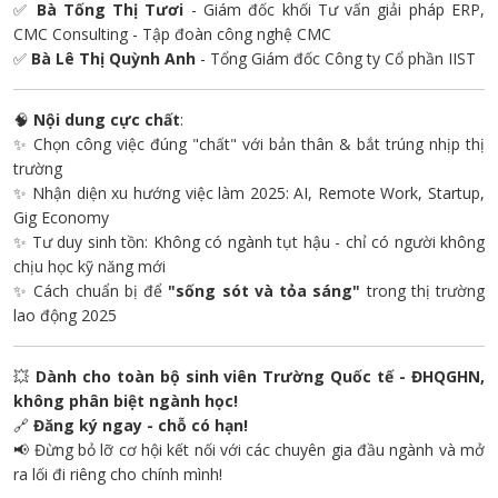
✅
Bà Tống Thị Tươi
- Giám đốc khối Tư vấn giải pháp ERP,
CMC Consulting - Tập đoàn công nghệ CMC
✅
Bà Lê Thị Quỳnh Anh
- Tổng Giám đốc Công ty Cổ phần IIST
🧠
Nội dung cực chất
:
✨ Chọn công việc đúng "chất" với bản thân & bắt trúng nhịp thị
trường
✨ Nhận diện xu hướng việc làm 2025: AI, Remote Work, Startup,
Gig Economy
✨ Tư duy sinh tồn: Không có ngành tụt hậu - chỉ có người không
chịu học kỹ năng mới
✨ Cách chuẩn bị để
"sống sót và tỏa sáng"
trong thị trường
lao động 2025
💥
Dành cho toàn bộ sinh viên Trường Quốc tế - ĐHQGHN,
không phân biệt ngành học!
🔗
Đăng ký ngay - chỗ có hạn!
📢 Đừng bỏ lỡ cơ hội kết nối với các chuyên gia đầu ngành và mở
ra lối đi riêng cho chính mình!