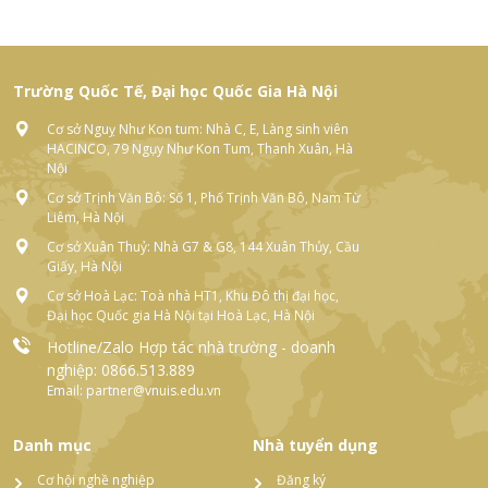
Trường Quốc Tế, Đại học Quốc Gia Hà Nội
Cơ sở Nguỵ Như Kon tum: Nhà C, E, Làng sinh viên
HACINCO, 79 Ngụy Như Kon Tum, Thanh Xuân, Hà
Nội
Cơ sở Trịnh Văn Bô: Số 1, Phố Trịnh Văn Bô, Nam Từ
Liêm, Hà Nội
Cơ sở Xuân Thuỷ: Nhà G7 & G8, 144 Xuân Thủy, Cầu
Giấy, Hà Nội
Cơ sở Hoà Lạc: Toà nhà HT1, Khu Đô thị đại học,
Đại học Quốc gia Hà Nội tại Hoà Lạc, Hà Nội
Hotline/Zalo Hợp tác nhà trường - doanh
nghiệp: 0866.513.889
Email: partner@vnuis.edu.vn
Danh mục
Nhà tuyển dụng
Cơ hội nghề nghiệp
Đăng ký